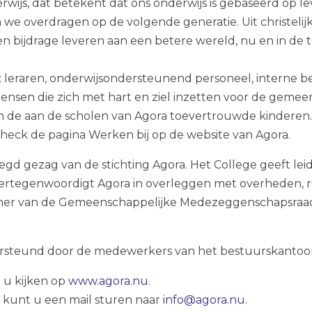
derwijs, dat betekent dat ons onderwijs is gebaseerd op
len we overdragen op de volgende generatie. Uit christel
j een bijdrage leveren aan een betere wereld, nu en in de
eraren, onderwijsondersteunend personeel, interne begel
sen die zich met hart en ziel inzetten voor de gemeen
an de aan de scholen van Agora toevertrouwde kinderen
 Check de pagina Werken bij op de website van Agora.
d gezag van de stichting Agora. Het College geeft leidi
 vertegenwoordigt Agora in overleggen met overheden, r
tner van de Gemeenschappelijke Medezeggenschapsraad
rsteund door de medewerkers van het bestuurskantoo
 u kijken op
www.agora.nu
.
kunt u een mail sturen naar
info@agora.nu
.