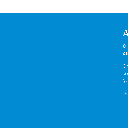
© 
Al
O
st
in
Pr