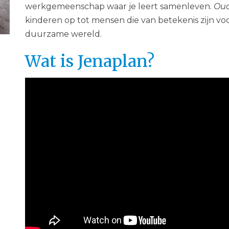
werkgemeenschap waar je leert samenleven.
Oud
kinderen op tot mensen die van betekenis zijn voo
duurzame wereld.
Wat is Jenaplan?